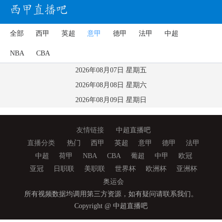
全部
西甲
英超
意甲
德甲
法甲
中超
NBA
CBA
2026年08月07日 星期五
2026年08月08日 星期六
2026年08月09日 星期日
友情链接
中超直播吧
直播分类
热门
西甲
英超
意甲
德甲
法甲
中超
荷甲
NBA
CBA
葡超
中甲
欧冠
亚冠
日职联
美职联
世界杯
欧洲杯
亚洲杯
奥运会
所有视频数据均调用第三方资源，如有疑问请联系我们。
Copyright @ 中超直播吧