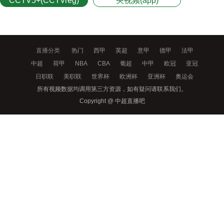
CCTV5+(CCTVreg)
央视频(app)
直播分类
热门
西甲
英超
意甲
德甲
法甲
中超
荷甲
NBA
CBA
葡超
中甲
欧冠
亚冠
日职联
美职联
世界杯
欧洲杯
亚洲杯
奥运会
所有视频数据均调用第三方资源，如有疑问请联系我们。
Copyright @ 中超直播吧